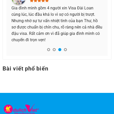
xin Visa Đài Loan
Thật sự biết ơn đội ngũ dịch vụ làm vi
ợ có người bị trượt.
mình hoàn tất mọi thứ nhanh chóng. Lị
tình của bạn Thư, hồ
gấp, cần visa sớm để đi công tác mà v
rõ ràng nên cả nhà đều
người làm việc rất trách nhiệm, hỗ trợ 
giúp gia đình mình có
Bài viết phổ biến
Visa Thổ Nhĩ Kỳ
,
Visa Ấn Độ
,
Visa Dubai
,
Visa Anh
,
Visa Úc
,
Visa