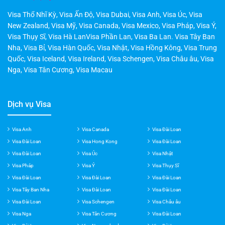
New Zealand
,
Visa Mỹ
,
Visa Canada
,
Visa Mexico
,
Visa Pháp
,
Visa Ý
,
Visa Thụy Sĩ
,
Visa Hà LanVisa Phần Lan
,
Visa Ba Lan
.
Visa Tây Ban
Nha
,
Visa Bỉ
,
Visa Hàn Quốc
,
Visa Nhật
,
Visa Hồng Kông
,
Visa Trung
Quốc
,
Visa Iceland
,
Visa Ireland
,
Visa Schengen
,
Visa Châu âu
,
Visa
Nga
,
Visa Tân Cương
,
Visa Macau
Dịch vụ Visa
Visa Anh
Visa Canada
Visa Đài Loan
Visa Đài Loan
Visa Hong Kong
Visa Đài Loan
Visa Đài Loan
Visa Úc
Visa Nhật
Visa Pháp
Visa Ý
Visa Thụy Sĩ
Visa Đài Loan
Visa Đài Loan
Visa Đài Loan
Visa Tây Ban Nha
Visa Đài Loan
Visa Đài Loan
Visa Đài Loan
Visa Schengen
Visa Châu âu
Visa Nga
Visa Tân Cương
Visa Đài Loan
Visa Đài Loan
Visa Newzealand
Visa Đài Loan
Visa Iceland
Visa Ireland