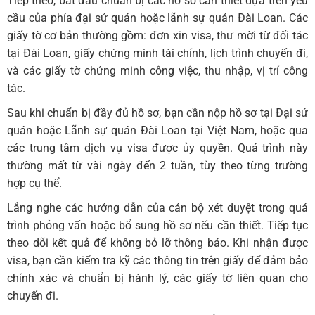
Tiếp theo, bắt đầu chuẩn bị các hồ sơ cần thiết dựa trên yêu
cầu của phía đại sứ quán hoặc lãnh sự quán Đài Loan. Các
giấy tờ cơ bản thường gồm: đơn xin visa, thư mời từ đối tác
tại Đài Loan, giấy chứng minh tài chính, lịch trình chuyến đi,
và các giấy tờ chứng minh công việc, thu nhập, vị trí công
tác.
Sau khi chuẩn bị đầy đủ hồ sơ, bạn cần nộp hồ sơ tại Đại sứ
quán hoặc Lãnh sự quán Đài Loan tại Việt Nam, hoặc qua
các trung tâm dịch vụ visa được ủy quyền. Quá trình này
thường mất từ vài ngày đến 2 tuần, tùy theo từng trường
hợp cụ thể.
Lắng nghe các hướng dẫn của cán bộ xét duyệt trong quá
trình phỏng vấn hoặc bổ sung hồ sơ nếu cần thiết. Tiếp tục
theo dõi kết quả để không bỏ lỡ thông báo. Khi nhận được
visa, bạn cần kiểm tra kỹ các thông tin trên giấy để đảm bảo
chính xác và chuẩn bị hành lý, các giấy tờ liên quan cho
chuyến đi.