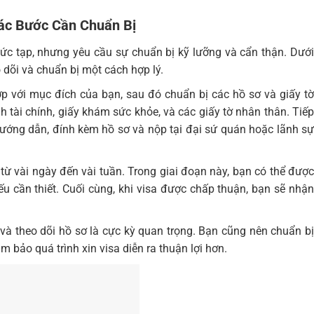
Các Bước Cần Chuẩn Bị
c tạp, nhưng yêu cầu sự chuẩn bị kỹ lưỡng và cẩn thận. Dướ
 dõi và chuẩn bị một cách hợp lý.
hợp với mục đích của bạn, sau đó chuẩn bị các hồ sơ và giấy tờ
 tài chính, giấy khám sức khỏe, và các giấy tờ nhân thân. Tiếp
ướng dẫn, đính kèm hồ sơ và nộp tại đại sứ quán hoặc lãnh sự
t từ vài ngày đến vài tuần. Trong giai đoạn này, bạn có thể được
 cần thiết. Cuối cùng, khi visa được chấp thuận, bạn sẽ nhận
ạc và theo dõi hồ sơ là cực kỳ quan trọng. Bạn cũng nên chuẩn bị
 bảo quá trình xin visa diễn ra thuận lợi hơn.