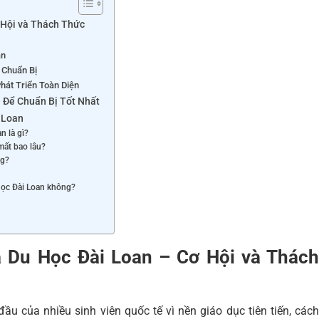
 Hội và Thách Thức
an
 Chuẩn Bị
Phát Triển Toàn Diện
 Để Chuẩn Bị Tốt Nhất
 Loan
n là gì?
mất bao lâu?
ng?
 học Đài Loan không?
a Du Học Đài Loan
– Cơ Hội và Thác
ầu của nhiều sinh viên quốc tế vì nền giáo dục tiên tiến, các