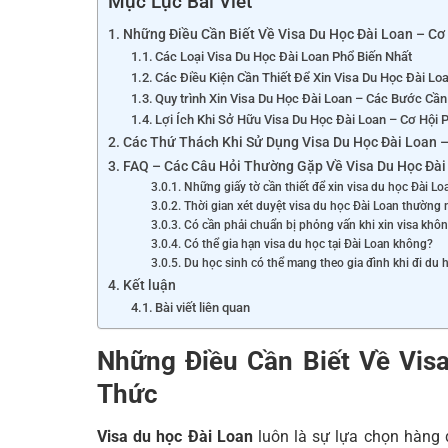
Mục Lục Bài Viết
Những Điều Cần Biết Về Visa Du Học Đài Loan – Cơ
Các Loại Visa Du Học Đài Loan Phổ Biến Nhất
Các Điều Kiện Cần Thiết Để Xin Visa Du Học Đài Lo
Quy trình Xin Visa Du Học Đài Loan – Các Bước Cần
Lợi Ích Khi Sở Hữu Visa Du Học Đài Loan – Cơ Hội 
Các Thứ Thách Khi Sử Dụng Visa Du Học Đài Loan –
FAQ – Các Câu Hỏi Thường Gặp Về Visa Du Học Đài
Những giấy tờ cần thiết để xin visa du học Đài Loa
Thời gian xét duyệt visa du học Đài Loan thường 
Có cần phải chuẩn bị phỏng vấn khi xin visa khô
Có thể gia hạn visa du học tại Đài Loan không?
Du học sinh có thể mang theo gia đình khi đi du
Kết luận
Bài viết liên quan
Những Điều Cần Biết Về Vis
Thức
Visa du học Đài Loan
luôn là sự lựa chọn hàng đ