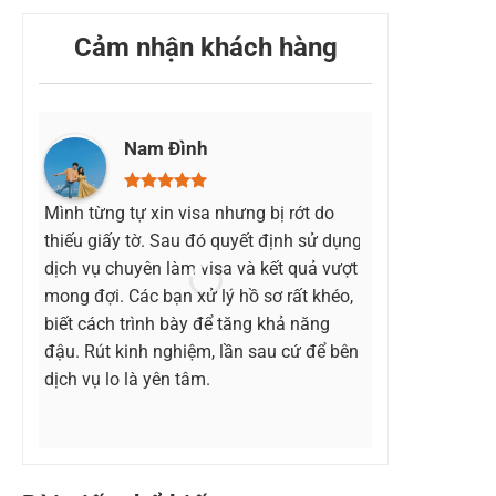
Cảm nhận khách hàng
Nam Đình
Lê 
Mình từng tự xin visa nhưng bị rớt do
Lần đầu tiên l
thiếu giấy tờ. Sau đó quyết định sử dụng
mình khá lo lắ
dịch vụ chuyên làm visa và kết quả vượt
kiện. May mắn 
mong đợi. Các bạn xử lý hồ sơ rất khéo,
đội ngũ làm v
biết cách trình bày để tăng khả năng
bước rất rõ rà
đậu. Rút kinh nghiệm, lần sau cứ để bên
cùng thì mình
dịch vụ lo là yên tâm.
đầu tiên.
h
h